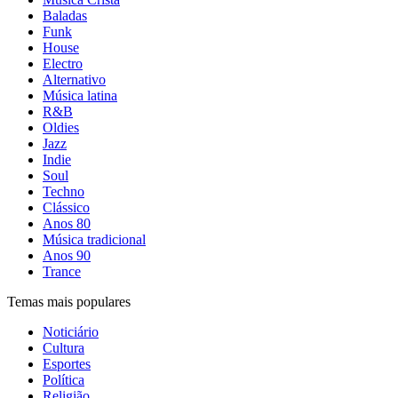
Baladas
Funk
House
Electro
Alternativo
Música latina
R&B
Oldies
Jazz
Indie
Soul
Techno
Clássico
Anos 80
Música tradicional
Anos 90
Trance
Temas mais populares
Noticiário
Cultura
Esportes
Política
Religião