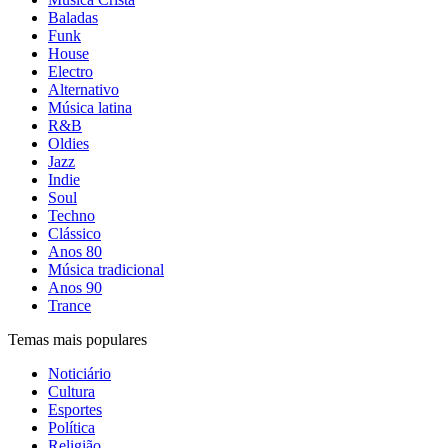
Baladas
Funk
House
Electro
Alternativo
Música latina
R&B
Oldies
Jazz
Indie
Soul
Techno
Clássico
Anos 80
Música tradicional
Anos 90
Trance
Temas mais populares
Noticiário
Cultura
Esportes
Política
Religião