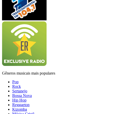
Gêneros musicais mais populares
Pop
Rock
Sertanejo
Bossa Nova
Hip Hop
Reggaeton
Kizomba
Música Cristã