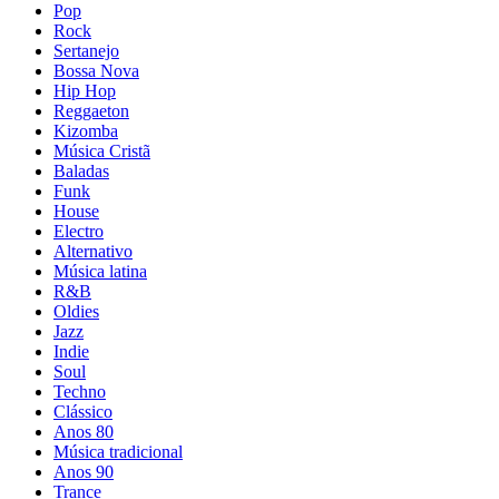
Pop
Rock
Sertanejo
Bossa Nova
Hip Hop
Reggaeton
Kizomba
Música Cristã
Baladas
Funk
House
Electro
Alternativo
Música latina
R&B
Oldies
Jazz
Indie
Soul
Techno
Clássico
Anos 80
Música tradicional
Anos 90
Trance