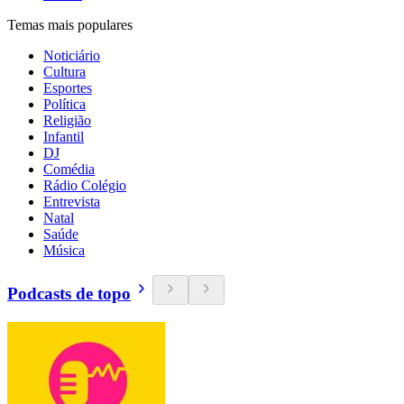
Temas mais populares
Noticiário
Cultura
Esportes
Política
Religião
Infantil
DJ
Comédia
Rádio Colégio
Entrevista
Natal
Saúde
Música
Podcasts de topo