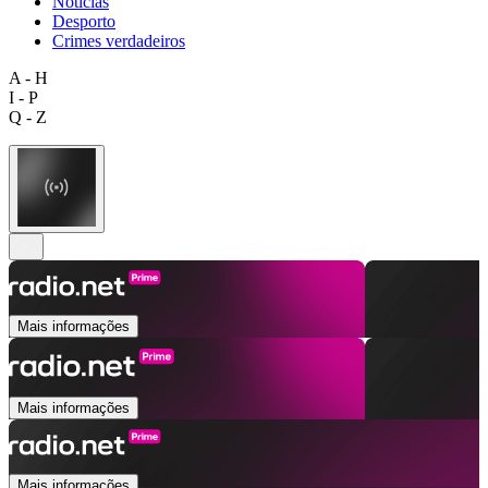
Notícias
Desporto
Crimes verdadeiros
A - H
I - P
Q - Z
Mais informações
Mais informações
Mais informações