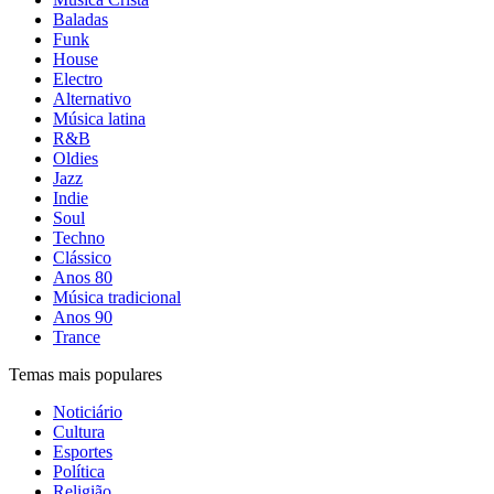
Baladas
Funk
House
Electro
Alternativo
Música latina
R&B
Oldies
Jazz
Indie
Soul
Techno
Clássico
Anos 80
Música tradicional
Anos 90
Trance
Temas mais populares
Noticiário
Cultura
Esportes
Política
Religião