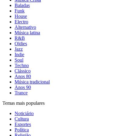
Baladas
Funk
House
Electro
Alternativo
Música latina
R&B
Oldies
Jazz
Indie
Soul
Techno
Clássico
Anos 80
Música tradicional
Anos 90
Trance
Temas mais populares
Noticiário
Cultura
Esportes
Política
Religião