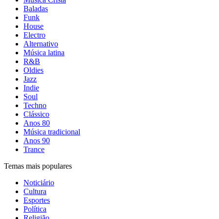
Baladas
Funk
House
Electro
Alternativo
Música latina
R&B
Oldies
Jazz
Indie
Soul
Techno
Clássico
Anos 80
Música tradicional
Anos 90
Trance
Temas mais populares
Noticiário
Cultura
Esportes
Política
Religião