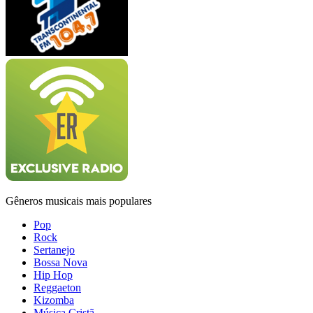
Gêneros musicais mais populares
Pop
Rock
Sertanejo
Bossa Nova
Hip Hop
Reggaeton
Kizomba
Música Cristã