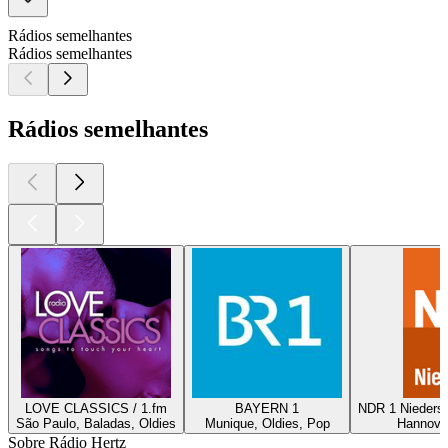
Rádios semelhantes
Rádios semelhantes
Rádios semelhantes
LOVE CLASSICS / 1.fm
BAYERN 1
NDR 1 Nieders
São Paulo, Baladas, Oldies
Munique, Oldies, Pop
Hannover
Sobre Rádio Hertz