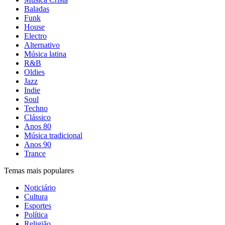
Baladas
Funk
House
Electro
Alternativo
Música latina
R&B
Oldies
Jazz
Indie
Soul
Techno
Clássico
Anos 80
Música tradicional
Anos 90
Trance
Temas mais populares
Noticiário
Cultura
Esportes
Política
Religião