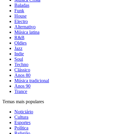
Baladas
Funk
House
Electro
Alternativo
Música latina
R&B
Oldies
Jazz
Indie
Soul
Techno
Clássico
Anos 80
Música tradicional
Anos 90
Trance
Temas mais populares
Noticiário
Cultura
Esportes
Política
Religião