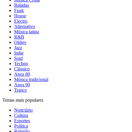
Baladas
Funk
House
Electro
Alternativo
Música latina
R&B
Oldies
Jazz
Indie
Soul
Techno
Clássico
Anos 80
Música tradicional
Anos 90
Trance
Temas mais populares
Noticiário
Cultura
Esportes
Política
Religião