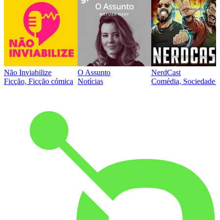
Não Inviabilize
O Assunto
NerdCast
Ficção, Ficção cómica
Notícias
Comédia, Sociedade e