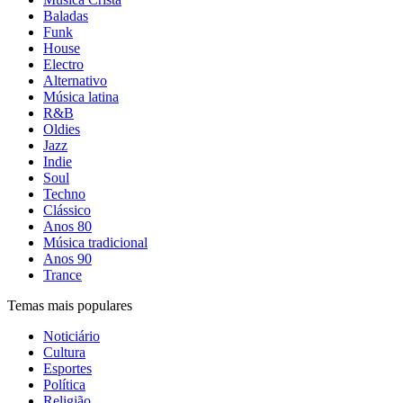
Baladas
Funk
House
Electro
Alternativo
Música latina
R&B
Oldies
Jazz
Indie
Soul
Techno
Clássico
Anos 80
Música tradicional
Anos 90
Trance
Temas mais populares
Noticiário
Cultura
Esportes
Política
Religião