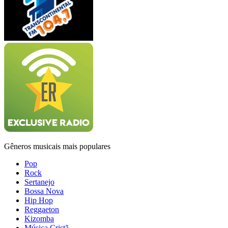
Gêneros musicais mais populares
Pop
Rock
Sertanejo
Bossa Nova
Hip Hop
Reggaeton
Kizomba
Música Cristã