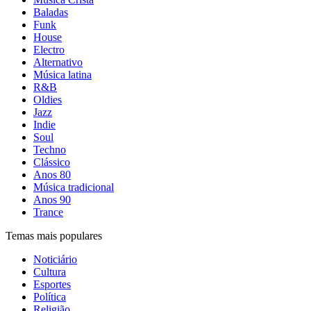
Baladas
Funk
House
Electro
Alternativo
Música latina
R&B
Oldies
Jazz
Indie
Soul
Techno
Clássico
Anos 80
Música tradicional
Anos 90
Trance
Temas mais populares
Noticiário
Cultura
Esportes
Política
Religião