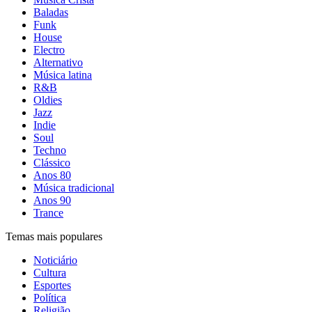
Baladas
Funk
House
Electro
Alternativo
Música latina
R&B
Oldies
Jazz
Indie
Soul
Techno
Clássico
Anos 80
Música tradicional
Anos 90
Trance
Temas mais populares
Noticiário
Cultura
Esportes
Política
Religião