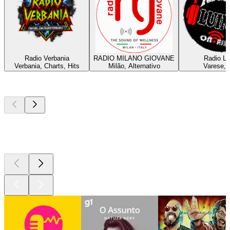
Radio Verbania
RADIO MILANO GIOVANE
Radio Lu
Verbania, Charts, Hits
Milão, Alternativo
Varese, 
Podcasts de
topo
Podcasts de
topo
Podcasts de
topo