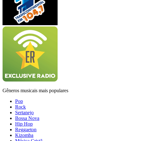
Gêneros musicais mais populares
Pop
Rock
Sertanejo
Bossa Nova
Hip Hop
Reggaeton
Kizomba
Música Cristã