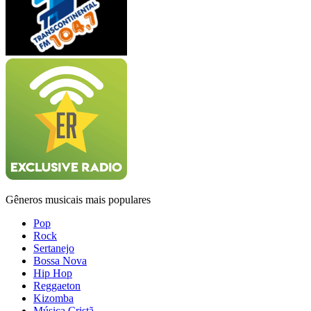
Gêneros musicais mais populares
Pop
Rock
Sertanejo
Bossa Nova
Hip Hop
Reggaeton
Kizomba
Música Cristã