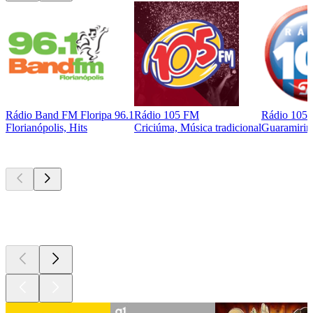
Rádio Band FM Floripa 96.1
Rádio 105 FM
Rádio 105
Florianópolis, Hits
Criciúma, Música tradicional
Guaramirim
Podcasts de
topo
Podcasts de
topo
Podcasts de
topo