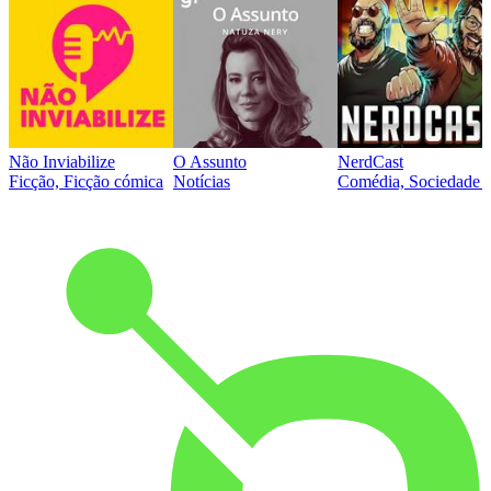
Não Inviabilize
O Assunto
NerdCast
Ficção, Ficção cómica
Notícias
Comédia, Sociedade e