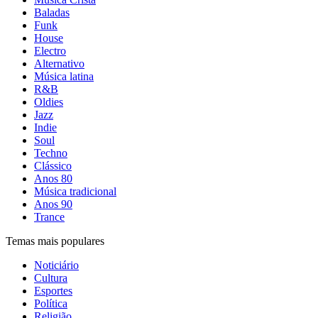
Baladas
Funk
House
Electro
Alternativo
Música latina
R&B
Oldies
Jazz
Indie
Soul
Techno
Clássico
Anos 80
Música tradicional
Anos 90
Trance
Temas mais populares
Noticiário
Cultura
Esportes
Política
Religião