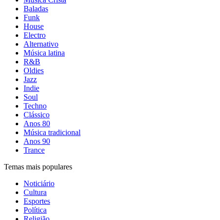
Baladas
Funk
House
Electro
Alternativo
Música latina
R&B
Oldies
Jazz
Indie
Soul
Techno
Clássico
Anos 80
Música tradicional
Anos 90
Trance
Temas mais populares
Noticiário
Cultura
Esportes
Política
Religião