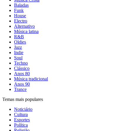
Baladas
Funk
House
Electro
Alternativo
Música latina
R&B
Oldies
Jazz
Indie
Soul
Techno
Clássico
Anos 80
Música tradicional
Anos 90
Trance
Temas mais populares
Noticiário
Cultura
Esportes
Política
Religião