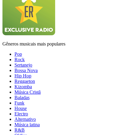
Gêneros musicais mais populares
Pop
Rock
Sertanejo
Bossa Nova
Hip Hop
Reggaeton
Kizomba
Música Cristã
Baladas
Funk
House
Electro
Alternativo
Música latina
R&B