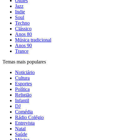
Oldies
Jazz
Indie
Soul
Techno
Clássico
Anos 80
Música tradicional
Anos 90
Trance
Temas mais populares
Noticiário
Cultura
Esportes
Política
Religião
Infantil
DJ
Comédia
Rádio Colégio
Entrevista
Natal
Saúde
Música