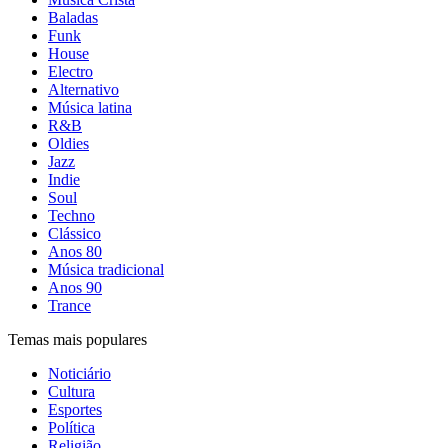
Baladas
Funk
House
Electro
Alternativo
Música latina
R&B
Oldies
Jazz
Indie
Soul
Techno
Clássico
Anos 80
Música tradicional
Anos 90
Trance
Temas mais populares
Noticiário
Cultura
Esportes
Política
Religião