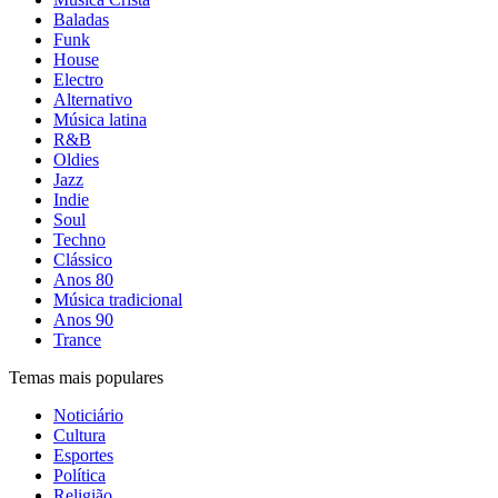
Baladas
Funk
House
Electro
Alternativo
Música latina
R&B
Oldies
Jazz
Indie
Soul
Techno
Clássico
Anos 80
Música tradicional
Anos 90
Trance
Temas mais populares
Noticiário
Cultura
Esportes
Política
Religião