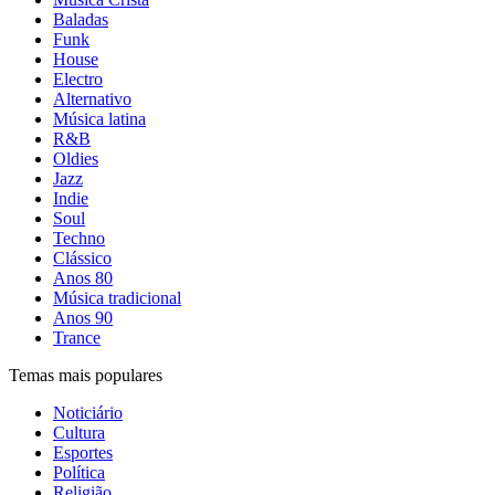
Baladas
Funk
House
Electro
Alternativo
Música latina
R&B
Oldies
Jazz
Indie
Soul
Techno
Clássico
Anos 80
Música tradicional
Anos 90
Trance
Temas mais populares
Noticiário
Cultura
Esportes
Política
Religião