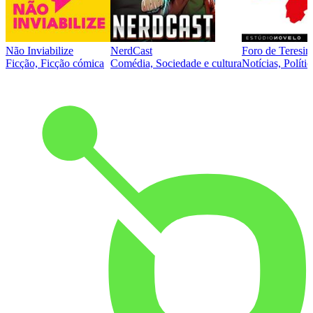
Não Inviabilize
NerdCast
Foro de Teresin
Ficção, Ficção cómica
Comédia, Sociedade e cultura
Notícias, Polític