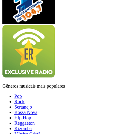
Gêneros musicais mais populares
Pop
Rock
Sertanejo
Bossa Nova
Hip Hop
Reggaeton
Kizomba
Música Cristã