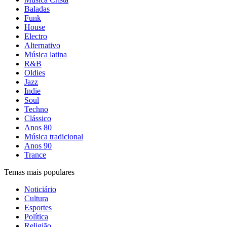
Baladas
Funk
House
Electro
Alternativo
Música latina
R&B
Oldies
Jazz
Indie
Soul
Techno
Clássico
Anos 80
Música tradicional
Anos 90
Trance
Temas mais populares
Noticiário
Cultura
Esportes
Política
Religião