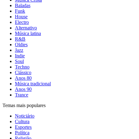
Baladas
Funk
House
Electro
Alternativo
Música latina
R&B
Oldies
Jazz
Indie
Soul
Techno
Clássico
Anos 80
Música tradicional
Anos 90
Trance
Temas mais populares
Noticiário
Cultura
Esportes
Política
Religião