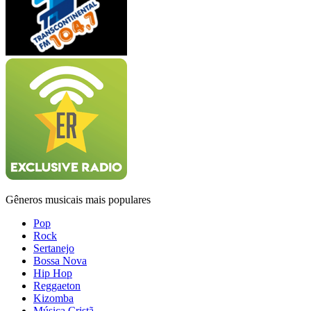
Gêneros musicais mais populares
Pop
Rock
Sertanejo
Bossa Nova
Hip Hop
Reggaeton
Kizomba
Música Cristã