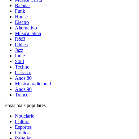
Baladas
Funk
House
Electro
Alternativo
Música latina
R&B
Oldies
Jazz
Indie
Soul
Techno
Clássico
Anos 80
Música tradicional
Anos 90
Trance
Temas mais populares
Noticiário
Cultura
Esportes
Política
Religião