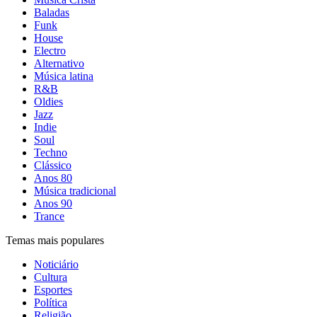
Baladas
Funk
House
Electro
Alternativo
Música latina
R&B
Oldies
Jazz
Indie
Soul
Techno
Clássico
Anos 80
Música tradicional
Anos 90
Trance
Temas mais populares
Noticiário
Cultura
Esportes
Política
Religião