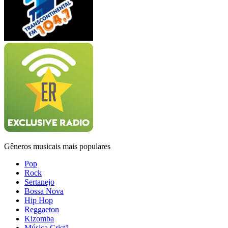
Gêneros musicais mais populares
Pop
Rock
Sertanejo
Bossa Nova
Hip Hop
Reggaeton
Kizomba
Música Cristã