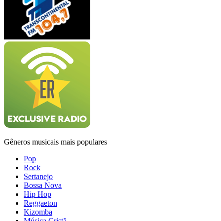
Gêneros musicais mais populares
Pop
Rock
Sertanejo
Bossa Nova
Hip Hop
Reggaeton
Kizomba
Música Cristã