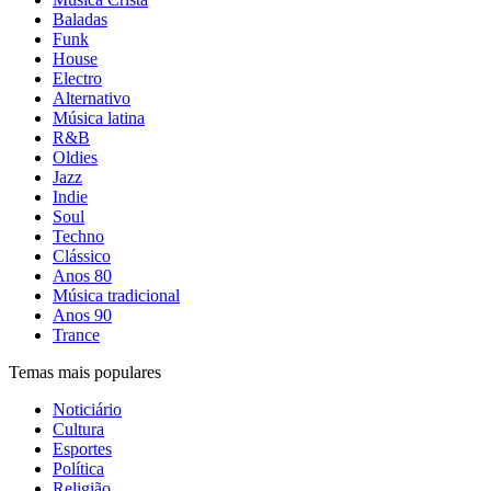
Baladas
Funk
House
Electro
Alternativo
Música latina
R&B
Oldies
Jazz
Indie
Soul
Techno
Clássico
Anos 80
Música tradicional
Anos 90
Trance
Temas mais populares
Noticiário
Cultura
Esportes
Política
Religião