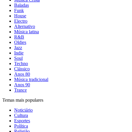
Baladas
Funk
House
Electro
Alternativo
Música latina
R&B
Oldies
Jazz
Indie
Soul
Techno
Clássico
Anos 80
Música tradicional
Anos 90
Trance
Temas mais populares
Noticiário
Cultura
Esportes
Política
Religião