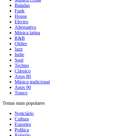
Baladas
Funk
House
Electro
Alternativo
Música latina
R&B
Oldies
Jazz
Indie
Soul
Techno
Clássico
Anos 80
Música tradicional
Anos 90
Trance
Temas mais populares
Noticiário
Cultura
Esportes
Política
Religião