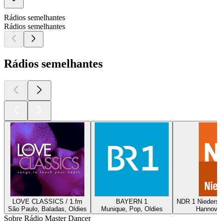
Rádios semelhantes
Rádios semelhantes
Rádios semelhantes
LOVE CLASSICS / 1.fm
BAYERN 1
NDR 1 Nieders
São Paulo, Baladas, Oldies
Munique, Pop, Oldies
Hannover
Sobre Rádio Master Dancer