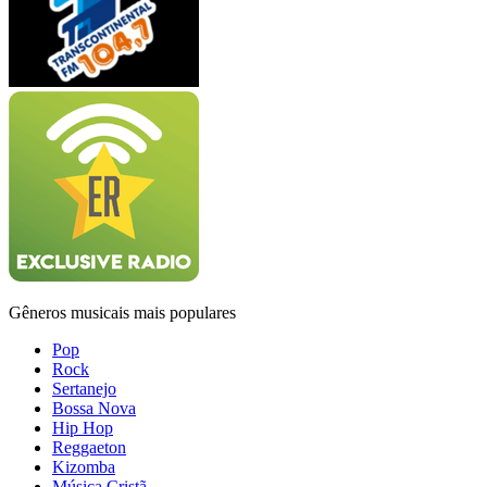
Gêneros musicais mais populares
Pop
Rock
Sertanejo
Bossa Nova
Hip Hop
Reggaeton
Kizomba
Música Cristã