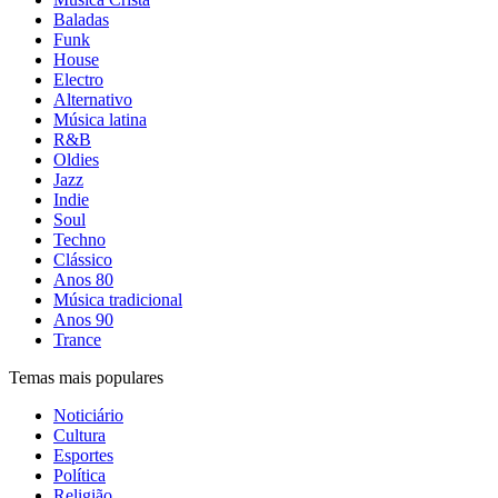
Baladas
Funk
House
Electro
Alternativo
Música latina
R&B
Oldies
Jazz
Indie
Soul
Techno
Clássico
Anos 80
Música tradicional
Anos 90
Trance
Temas mais populares
Noticiário
Cultura
Esportes
Política
Religião