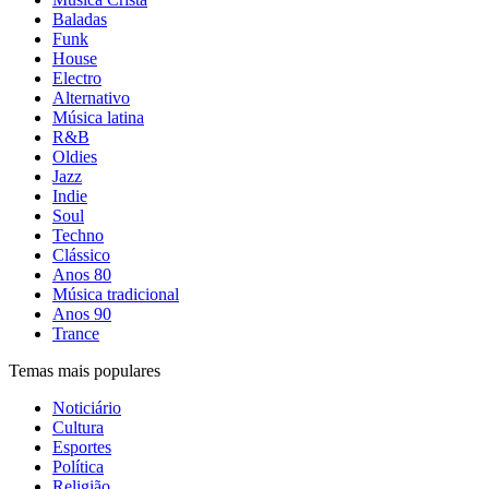
Baladas
Funk
House
Electro
Alternativo
Música latina
R&B
Oldies
Jazz
Indie
Soul
Techno
Clássico
Anos 80
Música tradicional
Anos 90
Trance
Temas mais populares
Noticiário
Cultura
Esportes
Política
Religião