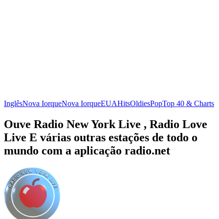
Inglês
Nova Iorque
Nova Iorque
EUA
Hits
Oldies
Pop
Top 40 & Charts
Ouve Radio New York Live , Radio Love
Live E várias outras estações de todo o
mundo com a aplicação radio.net