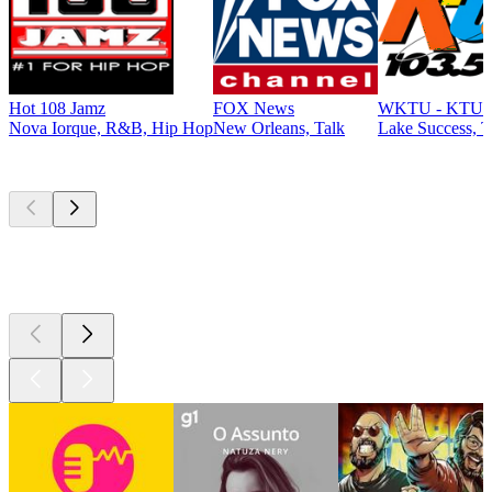
Hot 108 Jamz
FOX News
WKTU - KTU 1
Nova Iorque, R&B, Hip Hop
New Orleans, Talk
Lake Success, T
Podcasts de
topo
Podcasts de
topo
Podcasts de
topo