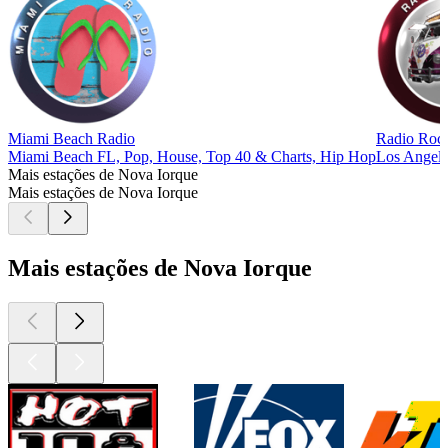
Miami Beach Radio
Radio Roc
Miami Beach FL, Pop, House, Top 40 & Charts, Hip Hop
Los Angele
Mais estações de Nova Iorque
Mais estações de Nova Iorque
Mais estações de Nova Iorque