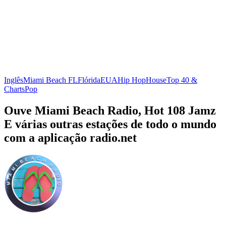
Inglês
Miami Beach FL
Flórida
EUA
Hip Hop
House
Top 40 &
Charts
Pop
Ouve Miami Beach Radio, Hot 108 Jamz
E várias outras estações de todo o mundo
com a aplicação radio.net