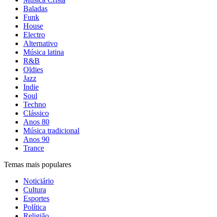
Baladas
Funk
House
Electro
Alternativo
Música latina
R&B
Oldies
Jazz
Indie
Soul
Techno
Clássico
Anos 80
Música tradicional
Anos 90
Trance
Temas mais populares
Noticiário
Cultura
Esportes
Política
Religião