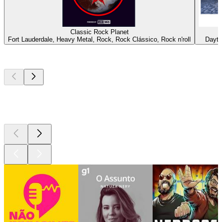
Classic Rock Planet
Fort Lauderdale, Heavy Metal, Rock, Rock Clássico, Rock n'roll
Dayto
Podcasts de
topo
Podcasts de
topo
Podcasts de
topo