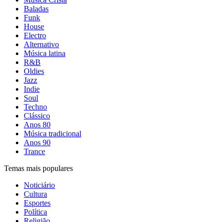
Baladas
Funk
House
Electro
Alternativo
Música latina
R&B
Oldies
Jazz
Indie
Soul
Techno
Clássico
Anos 80
Música tradicional
Anos 90
Trance
Temas mais populares
Noticiário
Cultura
Esportes
Política
Religião