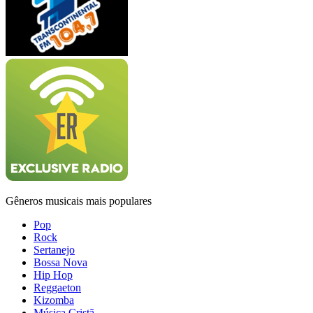
Gêneros musicais mais populares
Pop
Rock
Sertanejo
Bossa Nova
Hip Hop
Reggaeton
Kizomba
Música Cristã