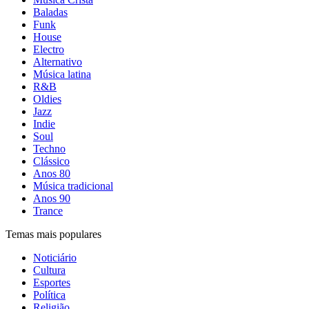
Baladas
Funk
House
Electro
Alternativo
Música latina
R&B
Oldies
Jazz
Indie
Soul
Techno
Clássico
Anos 80
Música tradicional
Anos 90
Trance
Temas mais populares
Noticiário
Cultura
Esportes
Política
Religião