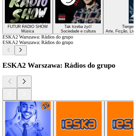
FUTUR RADIO SHOW
Tak trzeba żyć!
Tierges
Música
Sociedade e cultura
Arte, Ficção, Li
ESKA2 Warszawa: Rádios do grupo
ESKA2 Warszawa: Rádios do grupo
ESKA2 Warszawa: Rádios do grupo