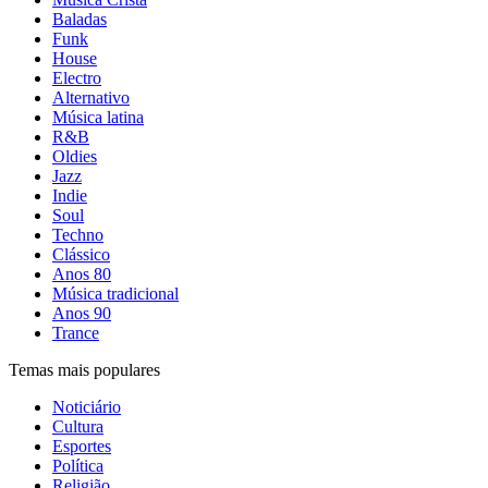
Baladas
Funk
House
Electro
Alternativo
Música latina
R&B
Oldies
Jazz
Indie
Soul
Techno
Clássico
Anos 80
Música tradicional
Anos 90
Trance
Temas mais populares
Noticiário
Cultura
Esportes
Política
Religião