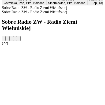
Ostrołęka, Pop, Hits, Baladas
Skierniewice, Hits, Baladas
Pop, Top 
Sobre Radio ZW - Radio Ziemi Wieluńskiej
Sobre Radio ZW - Radio Ziemi Wieluńskiej
Sobre Radio ZW - Radio Ziemi
Wieluńskiej
(22)
Website da estação