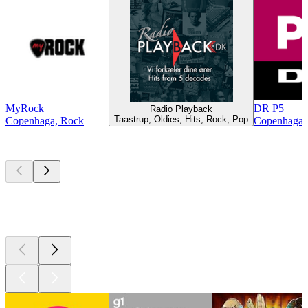
MyRock
DR P5
Radio Playback
Taastrup, Oldies, Hits, Rock, Pop
Copenhaga, Rock
Copenhaga, 
Podcasts de
topo
Podcasts de
topo
Podcasts de
topo