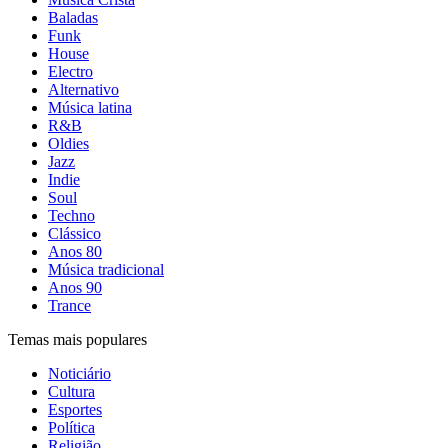
Baladas
Funk
House
Electro
Alternativo
Música latina
R&B
Oldies
Jazz
Indie
Soul
Techno
Clássico
Anos 80
Música tradicional
Anos 90
Trance
Temas mais populares
Noticiário
Cultura
Esportes
Política
Religião