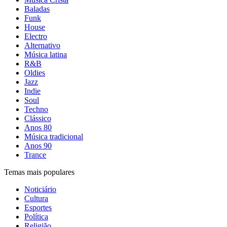
Baladas
Funk
House
Electro
Alternativo
Música latina
R&B
Oldies
Jazz
Indie
Soul
Techno
Clássico
Anos 80
Música tradicional
Anos 90
Trance
Temas mais populares
Noticiário
Cultura
Esportes
Política
Religião