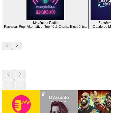
Mayéutica Radio
Exosfera 
Pachuca, Pop, Alternativo, Top 40 & Charts, Electrónica
Cidade do Mé
Podcasts de
topo
Podcasts de
topo
Podcasts de
topo