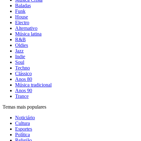
Baladas
Funk
House
Electro
Alternativo
Música latina
R&B
Oldies
Jazz
Indie
Soul
Techno
Clássico
Anos 80
Música tradicional
Anos 90
Trance
Temas mais populares
Noticiário
Cultura
Esportes
Política
Religião