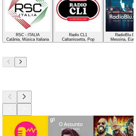
RSC - ITALIA
Radio CL1
RadioBlu.C
Catânia, Música Italiana
Caltanissetta, Pop
Messina, Eur
Podcasts de
topo
Podcasts de
topo
Podcasts de
topo