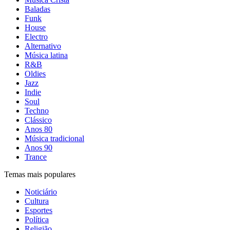
Baladas
Funk
House
Electro
Alternativo
Música latina
R&B
Oldies
Jazz
Indie
Soul
Techno
Clássico
Anos 80
Música tradicional
Anos 90
Trance
Temas mais populares
Noticiário
Cultura
Esportes
Política
Religião