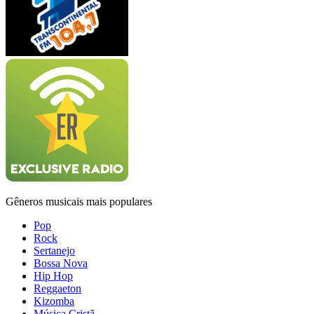
Gêneros musicais mais populares
Pop
Rock
Sertanejo
Bossa Nova
Hip Hop
Reggaeton
Kizomba
Música Cristã