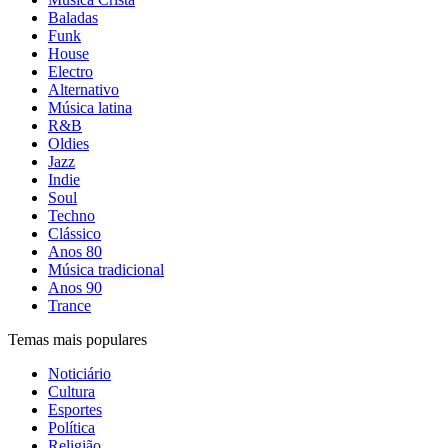
Baladas
Funk
House
Electro
Alternativo
Música latina
R&B
Oldies
Jazz
Indie
Soul
Techno
Clássico
Anos 80
Música tradicional
Anos 90
Trance
Temas mais populares
Noticiário
Cultura
Esportes
Política
Religião