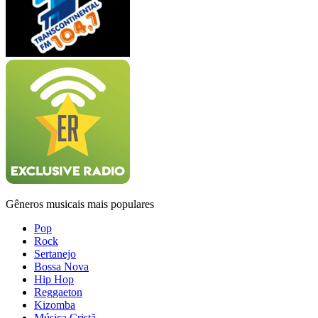
Gêneros musicais mais populares
Pop
Rock
Sertanejo
Bossa Nova
Hip Hop
Reggaeton
Kizomba
Música Cristã