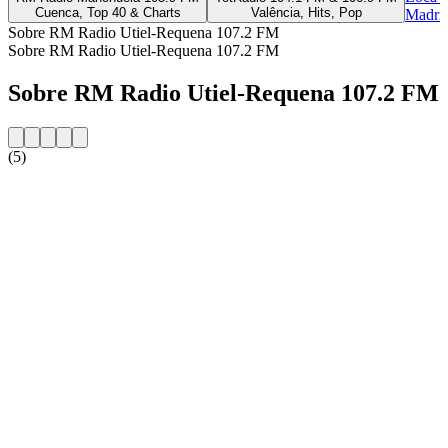
Cuenca, Top 40 & Charts
Valência, Hits, Pop
Madrid
Sobre RM Radio Utiel-Requena 107.2 FM
Sobre RM Radio Utiel-Requena 107.2 FM
Sobre RM Radio Utiel-Requena 107.2 FM
(5)
Website da estação