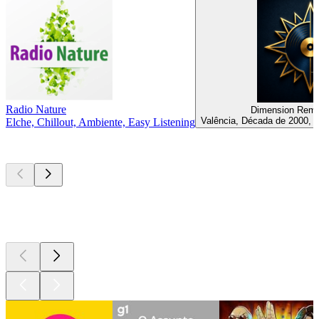
Radio Nature
Dimension Rem
Valência, Década de 2000, 
Elche, Chillout, Ambiente, Easy Listening
Podcasts de
topo
Podcasts de
topo
Podcasts de
topo