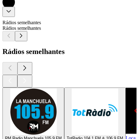
Rádios semelhantes
Rádios semelhantes
Rádios semelhantes
Loca 
RM Radio Manchuela 105.9 FM
TotRadio 104.1 FM & 106.9 FM