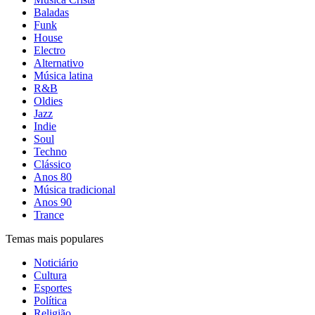
Baladas
Funk
House
Electro
Alternativo
Música latina
R&B
Oldies
Jazz
Indie
Soul
Techno
Clássico
Anos 80
Música tradicional
Anos 90
Trance
Temas mais populares
Noticiário
Cultura
Esportes
Política
Religião