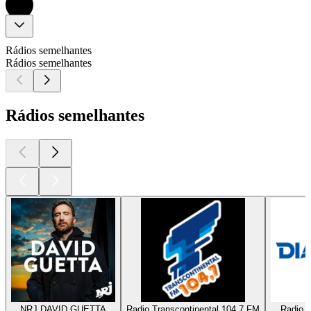
Rádios semelhantes
Rádios semelhantes
Rádios semelhantes
NRJ DAVID GUETTA
Radio Transcontinental 104.7 FM
Radio D