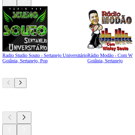
Radio Studio Souto - Sertanejo Universitário
Rádio Modão - Com Wis
Goiânia, Sertanejo, Pop
Goiânia, Sertanejo
Podcasts de
topo
Podcasts de
topo
Podcasts de
topo