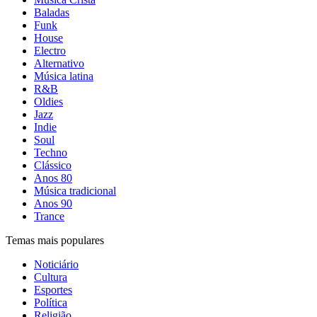
Baladas
Funk
House
Electro
Alternativo
Música latina
R&B
Oldies
Jazz
Indie
Soul
Techno
Clássico
Anos 80
Música tradicional
Anos 90
Trance
Temas mais populares
Noticiário
Cultura
Esportes
Política
Religião