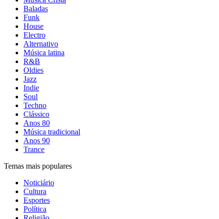
Baladas
Funk
House
Electro
Alternativo
Música latina
R&B
Oldies
Jazz
Indie
Soul
Techno
Clássico
Anos 80
Música tradicional
Anos 90
Trance
Temas mais populares
Noticiário
Cultura
Esportes
Política
Religião