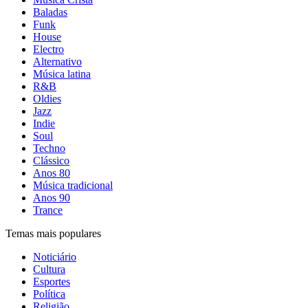
Baladas
Funk
House
Electro
Alternativo
Música latina
R&B
Oldies
Jazz
Indie
Soul
Techno
Clássico
Anos 80
Música tradicional
Anos 90
Trance
Temas mais populares
Noticiário
Cultura
Esportes
Política
Religião