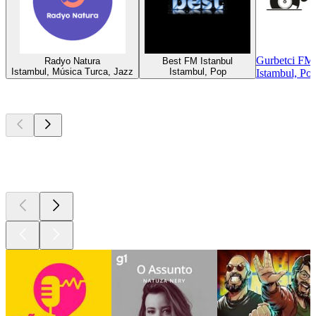
Gurbetci FM
Radyo Natura
Best FM Istanbul
Istambul, Música Turca, Jazz
Istambul, Pop
Istambul, Po
Podcasts de
topo
Podcasts de
topo
Podcasts de
topo