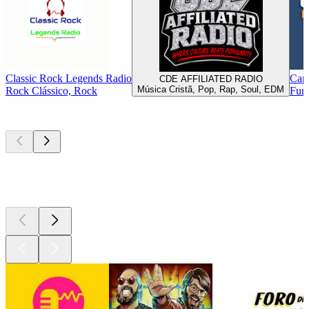
Classic Rock Legends Radio
Capi
CDE AFFILIATED RADIO
Música Cristã, Pop, Rap, Soul, EDM
Rock Clássico, Rock
Funk
Podcasts de
topo
Podcasts de
topo
Podcasts de
topo