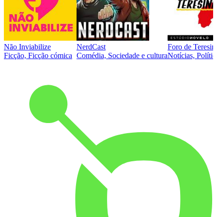
Não Inviabilize
NerdCast
Foro de Teresin
Ficção, Ficção cómica
Comédia, Sociedade e cultura
Notícias, Polític