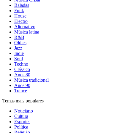
Baladas
Funk
House
Electro
Alternativo
Música latina
R&B
Oldies
Jazz
Indie
Soul
Techno
Clássico
Anos 80
Música tradicional
Anos 90
Trance
Temas mais populares
Noticiário
Cultura
Esportes
Política
Religião