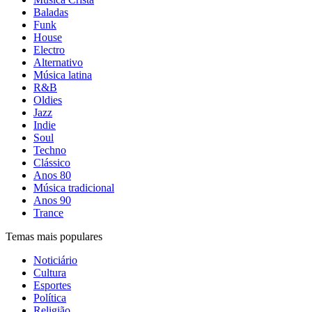
Baladas
Funk
House
Electro
Alternativo
Música latina
R&B
Oldies
Jazz
Indie
Soul
Techno
Clássico
Anos 80
Música tradicional
Anos 90
Trance
Temas mais populares
Noticiário
Cultura
Esportes
Política
Religião