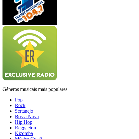
Gêneros musicais mais populares
Pop
Rock
Sertanejo
Bossa Nova
Hip Hop
Reggaeton
Kizomba
Música Cristã