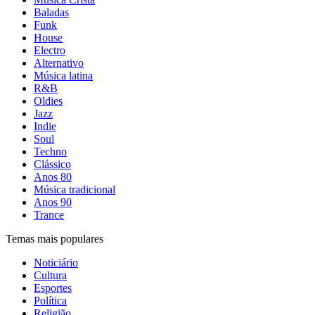
Baladas
Funk
House
Electro
Alternativo
Música latina
R&B
Oldies
Jazz
Indie
Soul
Techno
Clássico
Anos 80
Música tradicional
Anos 90
Trance
Temas mais populares
Noticiário
Cultura
Esportes
Política
Religião