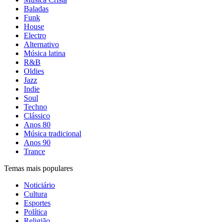
Baladas
Funk
House
Electro
Alternativo
Música latina
R&B
Oldies
Jazz
Indie
Soul
Techno
Clássico
Anos 80
Música tradicional
Anos 90
Trance
Temas mais populares
Noticiário
Cultura
Esportes
Política
Religião