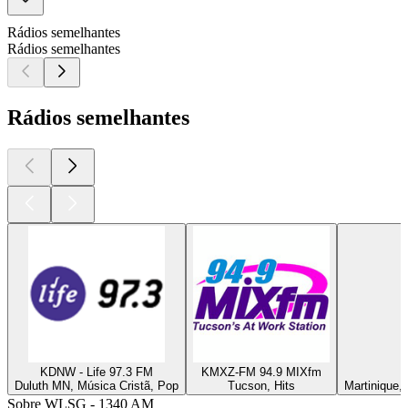
Rádios semelhantes
Rádios semelhantes
Rádios semelhantes
KDNW - Life 97.3 FM
KMXZ-FM 94.9 MIXfm
Duluth MN, Música Cristã, Pop
Tucson, Hits
Martinique,
Sobre WLSG - 1340 AM