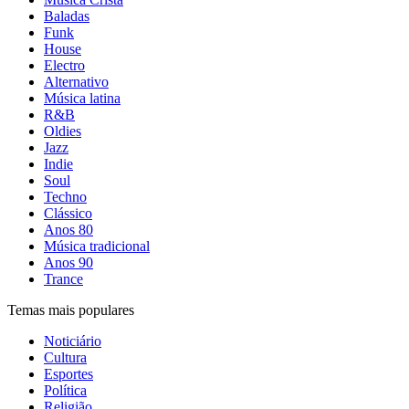
Baladas
Funk
House
Electro
Alternativo
Música latina
R&B
Oldies
Jazz
Indie
Soul
Techno
Clássico
Anos 80
Música tradicional
Anos 90
Trance
Temas mais populares
Noticiário
Cultura
Esportes
Política
Religião