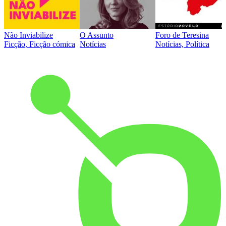
Não Inviabilize
O Assunto
Foro de Teresina
Ficção, Ficção cómica
Notícias
Notícias, Política