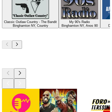
Classic Outlaw Country - The Bandit
My 90's Radio
A
Binghamton NY, Country
Binghamton NY, Anos 90
Du
Podcasts de
topo
Podcasts de
topo
Podcasts de
topo