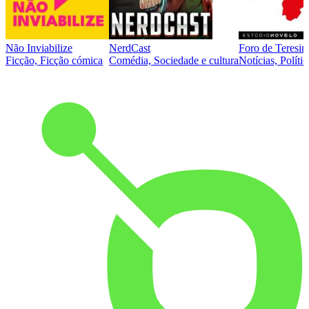
Não Inviabilize
NerdCast
Foro de Teresin
Ficção, Ficção cómica
Comédia, Sociedade e cultura
Notícias, Polític