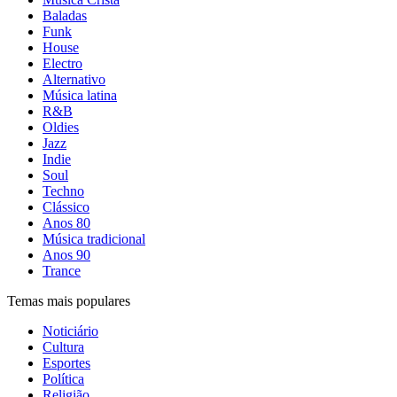
Baladas
Funk
House
Electro
Alternativo
Música latina
R&B
Oldies
Jazz
Indie
Soul
Techno
Clássico
Anos 80
Música tradicional
Anos 90
Trance
Temas mais populares
Noticiário
Cultura
Esportes
Política
Religião