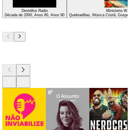
Destellos Radio
Ministerio W.
Década de 2000, Anos 80, Anos 90
Quebradillas, Música Cristã, Gospe
Podcasts de
topo
Podcasts de
topo
Podcasts de
topo