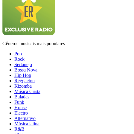
Gêneros musicais mais populares
Pop
Rock
Sertanejo
Bossa Nova
Hip Hop
Reggaeton
Kizomba
Música Cristã
Baladas
Funk
House
Electro
Alternativo
Música latina
R&B