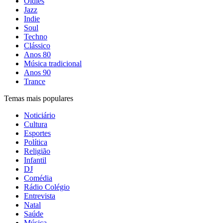
Oldies
Jazz
Indie
Soul
Techno
Clássico
Anos 80
Música tradicional
Anos 90
Trance
Temas mais populares
Noticiário
Cultura
Esportes
Política
Religião
Infantil
DJ
Comédia
Rádio Colégio
Entrevista
Natal
Saúde
Música