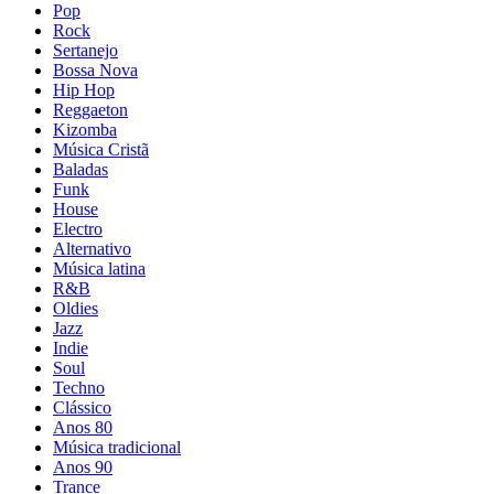
Pop
Rock
Sertanejo
Bossa Nova
Hip Hop
Reggaeton
Kizomba
Música Cristã
Baladas
Funk
House
Electro
Alternativo
Música latina
R&B
Oldies
Jazz
Indie
Soul
Techno
Clássico
Anos 80
Música tradicional
Anos 90
Trance