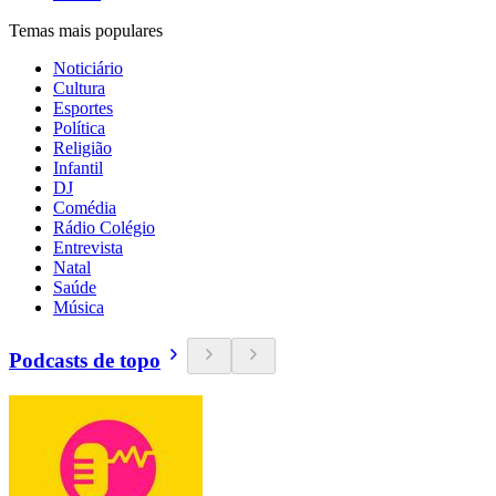
Temas mais populares
Noticiário
Cultura
Esportes
Política
Religião
Infantil
DJ
Comédia
Rádio Colégio
Entrevista
Natal
Saúde
Música
Podcasts de topo