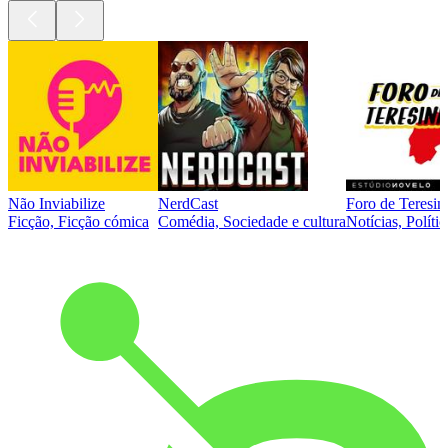
Não Inviabilize
NerdCast
Foro de Teresin
Ficção, Ficção cómica
Comédia, Sociedade e cultura
Notícias, Polític