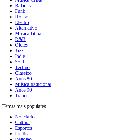
Baladas
Funk
House
Electro
Alternativo
Música latina
R&B
Oldies
Jazz
Indie
Soul
Techno
Clássico
Anos 80
Música tradicional
Anos 90
Trance
Temas mais populares
Noticiário
Cultura
Esportes
Política
Religião